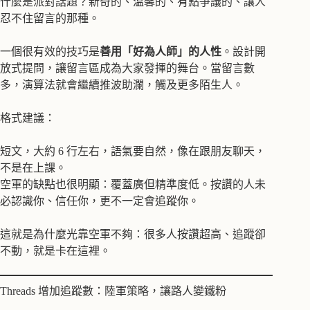
什麼是派對話題？新奇的、溫馨的、有點爭議的、讓人
忍不住留言的那種。
一個很有效的技巧是
善用「好為人師」的人性
。設計開
放式提問，讓留言區成為大家發揮的舞台。當留言數
多，演算法就會繼續推波助瀾，觸及更多陌生人。
格式建議：
短文，大約 6 行左右，語氣要自然，像在跟朋友聊天，
不是在上課。
空軍的缺點也很明顯：覆蓋廣但精準度低。按讚的人未
必認識你、信任你，更不一定會追蹤你。
這就是為什麼光靠空軍不夠：很多人按讚超高、追蹤卻
不動，就是卡在這裡。
Threads 增加追蹤數：陸軍策略，讓路人變鐵粉