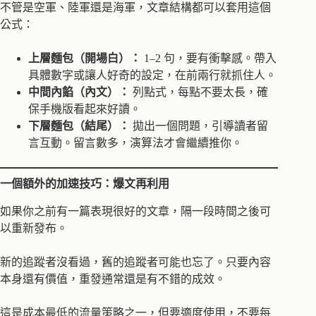
不管是空軍、陸軍還是海軍，文章結構都可以套用這個
公式：
上層麵包（開場白）：
1–2 句，要有衝擊感。帶入
具體數字或讓人好奇的設定，在前兩行就抓住人。
中間內餡（內文）：
列點式，每點不要太長，確
保手機版看起來好讀。
下層麵包（結尾）：
拋出一個問題，引導讀者留
言互動。留言數多，演算法才會繼續推你。
一個額外的加速技巧：爆文再利用
如果你之前有一篇表現很好的文章，隔一段時間之後可
以重新發布。
新的追蹤者沒看過，舊的追蹤者可能也忘了。只要內容
本身還有價值，重發通常還是有不錯的成效。
這是成本最低的流量策略之一，但要適度使用，不要每