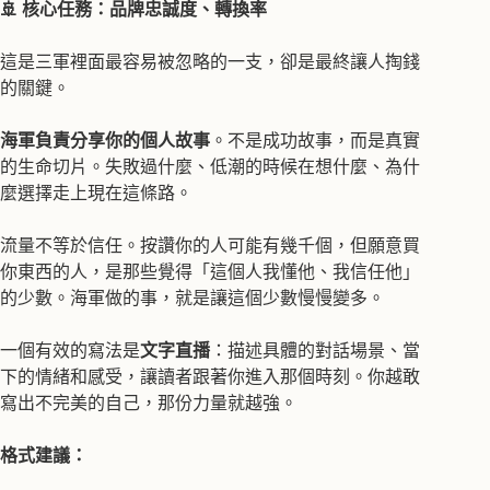
🚢 核心任務：品牌忠誠度、轉換率
這是三軍裡面最容易被忽略的一支，卻是最終讓人掏錢
的關鍵。
海軍負責分享你的個人故事
。不是成功故事，而是真實
的生命切片。失敗過什麼、低潮的時候在想什麼、為什
麼選擇走上現在這條路。
流量不等於信任。按讚你的人可能有幾千個，但願意買
你東西的人，是那些覺得「這個人我懂他、我信任他」
的少數。海軍做的事，就是讓這個少數慢慢變多。
一個有效的寫法是
文字直播
：描述具體的對話場景、當
下的情緒和感受，讓讀者跟著你進入那個時刻。你越敢
寫出不完美的自己，那份力量就越強。
格式建議：