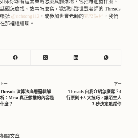
如果你想看這套策略怎麼具體落地，包括每週發什麼、
話題怎麼找、故事怎麼寫，歡迎追蹤世豐老師的 Threads
帳號
@richsong112
，或參加世豐老師的
完整課程
，我們
在那裡繼續聊。
上一
下一
Threads 演算法底層邏輯解
Threads 自我介紹怎麼寫？4
析：Meta 真正想推的內容是
行原則＋5 大技巧，讓陌生人
什麼？
3 秒決定追蹤你
相關文章